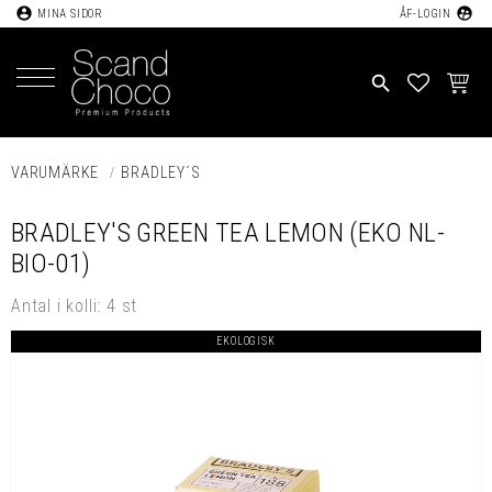
account_circle
supervised_user_circle
MINA SIDOR
ÅF-LOGIN
Meny
search
FAVORIT
KUND
VARUMÄRKE
BRADLEY´S
BRADLEY'S GREEN TEA LEMON (EKO NL-
BIO-01)
Antal i kolli: 4 st
EKOLOGISK