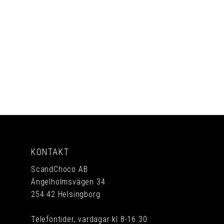
PRENUMERERA
KONTAKT
ScandChoco AB
Ängelholmsvägen 34
254 42 Helsingborg
Telefontider, vardagar kl 8-16.30