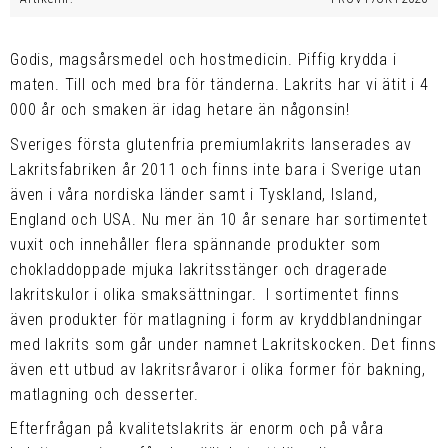
Godis, magsårsmedel och hostmedicin. Piffig krydda i
maten. Till och med bra för tänderna. Lakrits har vi ätit i 4
000 år och smaken är idag hetare än någonsin!
Sveriges första glutenfria premiumlakrits lanserades av
Lakritsfabriken år 2011 och finns inte bara i Sverige utan
även i våra nordiska länder samt i Tyskland, Island,
England och USA. Nu mer än 10 år senare har sortimentet
vuxit och innehåller flera spännande produkter som
chokladdoppade mjuka lakritsstänger och dragerade
lakritskulor i olika smaksättningar. I sortimentet finns
även produkter för matlagning i form av kryddblandningar
med lakrits som går under namnet Lakritskocken. Det finns
även ett utbud av lakritsråvaror i olika former för bakning,
matlagning och desserter.
Efterfrågan på kvalitetslakrits är enorm och på våra