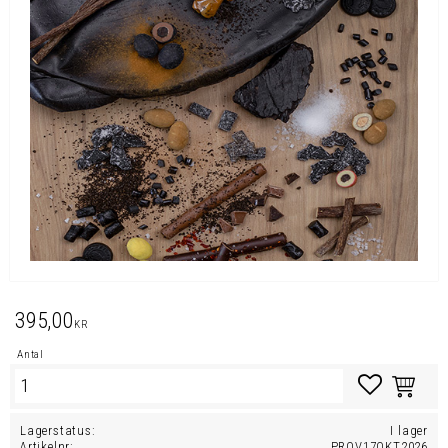
395,00
KR
Antal
Lägg till i favo
Lagerstatus
I lager
Artikelnr
PROV17OKT2026