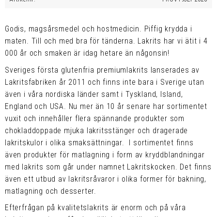
Godis, magsårsmedel och hostmedicin. Piffig krydda i
maten. Till och med bra för tänderna. Lakrits har vi ätit i 4
000 år och smaken är idag hetare än någonsin!
Sveriges första glutenfria premiumlakrits lanserades av
Lakritsfabriken år 2011 och finns inte bara i Sverige utan
även i våra nordiska länder samt i Tyskland, Island,
England och USA. Nu mer än 10 år senare har sortimentet
vuxit och innehåller flera spännande produkter som
chokladdoppade mjuka lakritsstänger och dragerade
lakritskulor i olika smaksättningar. I sortimentet finns
även produkter för matlagning i form av kryddblandningar
med lakrits som går under namnet Lakritskocken. Det finns
även ett utbud av lakritsråvaror i olika former för bakning,
matlagning och desserter.
Efterfrågan på kvalitetslakrits är enorm och på våra