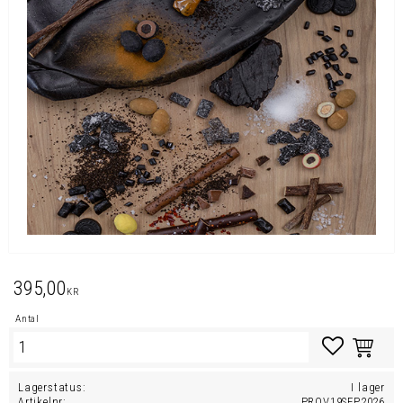
395,00
KR
Antal
Lägg till i favo
Lagerstatus
I lager
Artikelnr
PROV19SEP2026