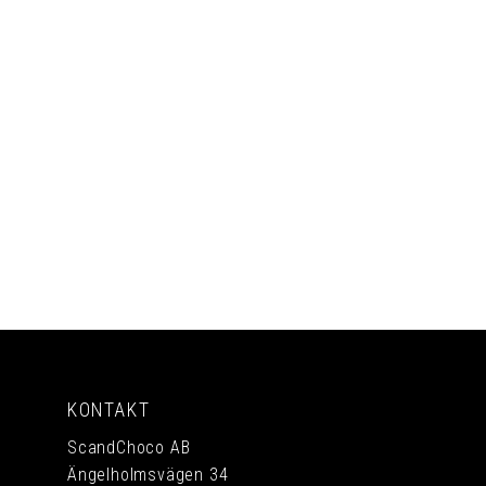
PRENUMERERA
KONTAKT
ScandChoco AB
Ängelholmsvägen 34