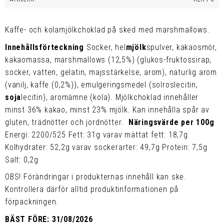
Kaffe- och kolamjölkchoklad på sked med marshmallows.
Innehållsförteckning
Socker, hel
mjölk
spulver, kakaosmör,
kakaomassa, marshmallows (12,5%) (glukos-fruktossirap,
socker, vatten, gelatin, majsstärkelse, arom), naturlig arom
(vanilj, kaffe (0,2%)), emulgeringsmedel (solroslecitin,
soja
lecitin), aromämne (kola). Mjölkchoklad innehåller
minst 36% kakao, minst 23% mjölk. Kan innehålla spår av
gluten, trädnötter och jordnötter.
Näringsvärde per 100g
Energi: 2200/525 Fett: 31g varav mättat fett: 18,7g
Kolhydrater: 52,2g varav sockerarter: 49,7g Protein: 7,5g
Salt: 0,2g
OBS! Förändringar i produkternas innehåll kan ske.
Kontrollera därför alltid produktinformationen på
förpackningen.
BÄST FÖRE: 31/08/2026