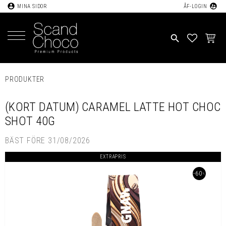
account_circle
supervised_user_circle
MINA SIDOR
ÅF-LOGIN
Meny
search
FAVORIT
KUND
PRODUKTER
(KORT DATUM) CARAMEL LATTE HOT CHOC
SHOT 40G
BÄST FÖRE 31/08/2026
EXTRAPRIS
60
%