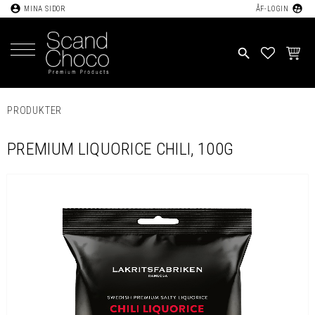
account_circle
supervised_user_circle
MINA SIDOR
ÅF-LOGIN
Meny
search
FAVORIT
KUND
PRODUKTER
PREMIUM LIQUORICE CHILI, 100G