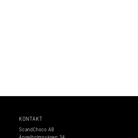
PRENUMERERA
KONTAKT
ScandChoco AB
Ängelholmsvägen 34