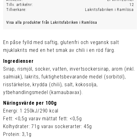
Tillv. artikelnr
12
Tillverkare
Lakritsfabriken i Ramlösa
Visa alla produkter från Lakritsfabriken i Ramlösa
En påse fylld med saftig, glutenfri och vegansk salt
mjuklakrits med en het smak av chili i en röd färg.
Ingredienser
Sirap, rismjöl, socker, vatten, invertsockersirap, arom (inkl.
salmiak), lakrits, fuktighetsbevarande medel (sorbitol),
risstärkelse, krydda (chili), salt, kokosolja,
ytbehandlingsmedel (karnaubavax).
Näringsvärde per 100g
Energi: 1 250kJ/290 kcal
Fett: <0,5g varav mättat fett: <0,5g
Kolhydrater: 71g varav sockerarter: 45g
Protein: 3,1g