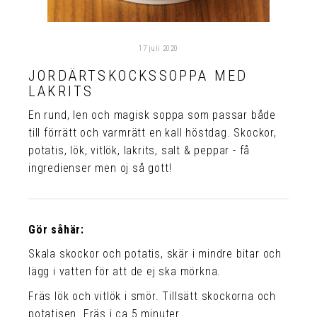
17 juli 2020
JORDÄRTSKOCKSSOPPA MED
LAKRITS
En rund, len och magisk soppa som passar både
till förrätt och varmrätt en kall höstdag. Skockor,
potatis, lök, vitlök, lakrits, salt & peppar - få
ingredienser men oj så gott!
Gör såhär:
Skala skockor och potatis, skär i mindre bitar och
lägg i vatten för att de ej ska mörkna.
Fräs lök och vitlök i smör. Tillsätt skockorna och
potatisen. Fräs i ca 5 minuter.