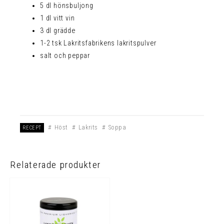
5 dl hönsbuljong
1 dl vitt vin
3 dl grädde
1-2 tsk Lakritsfabrikens lakritspulver
salt och peppar
Höst
Lakrits
Soppa
RECEPT
Relaterade produkter