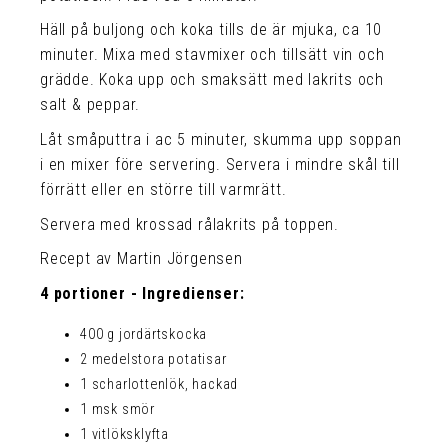
Häll på buljong och koka tills de är mjuka, ca 10
minuter. Mixa med stavmixer och tillsätt vin och
grädde. Koka upp och smaksätt med lakrits och
salt & peppar.
Låt småputtra i ac 5 minuter, skumma upp soppan
i en mixer före servering. Servera i mindre skål till
förrätt eller en större till varmrätt.
Servera med krossad rålakrits på toppen.
Recept av Martin Jörgensen
4 portioner - Ingredienser:
400 g jordärtskocka
2 medelstora potatisar
1 scharlottenlök, hackad
1 msk smör
1 vitlöksklyfta