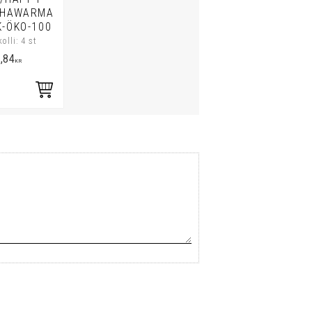
SHAWARMA
K-ÖKO-100
kolli: 4 st
,84
KR
i favoriter