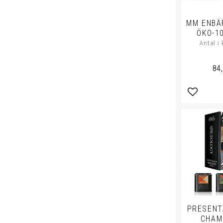
MM ENBÄR
ÖKO-10
Antal i 
84
Lägg till 
PRESENT
CHAM