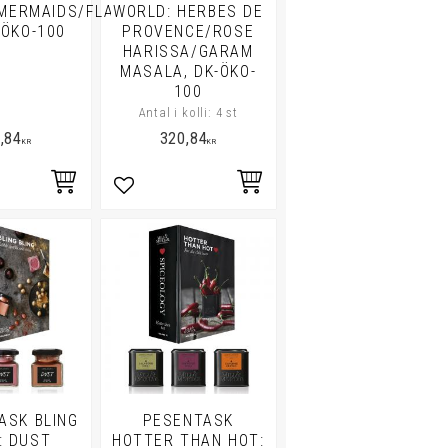
MERMAIDS/FLAMING,
WORLD: HERBES DE
-ÖKO-100
PROVENCE/ROSE
HARISSA/GARAM
MASALA, DK-ÖKO-
100
Antal i kolli: 4 st
,84
320,84
KR
KR
i favoriter
Lägg till i favoriter
ASK BLING
PESENTASK
: DUST
HOTTER THAN HOT: