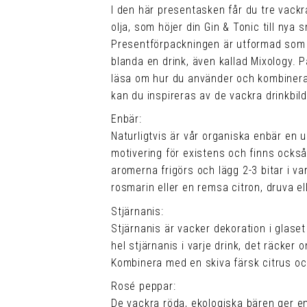
I den här presentasken får du tre vack
olja, som höjer din Gin & Tonic till nya 
Presentförpackningen är utformad som 
blanda en drink, även kallad Mixology. 
läsa om hur du använder och kombinerar 
kan du inspireras av de vackra drinkbil
Enbär:
Naturligtvis är vår organiska enbär en 
motivering för existens och finns också
aromerna frigörs och lägg 2-3 bitar i v
rosmarin eller en remsa citron, druva el
Stjärnanis:
Stjärnanis är vacker dekoration i glase
hel stjärnanis i varje drink, det räcker o
Kombinera med en skiva färsk citrus oc
Rosé peppar:
De vackra röda, ekologiska bären ger e