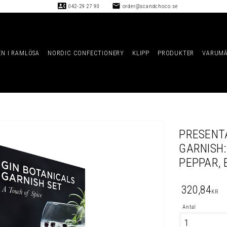
contact_phone
mail
042-29 27 90
order@scandchoco.se
EN I RAMLÖSA
NORDIC CONFECTIONERY
KLIPP
PRODUKTER
VARUM
PRESENT
GARNISH
PEPPAR, 
320,84
KR
Antal