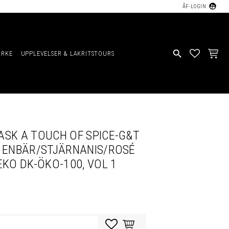
supervised_user_circle
ÅF-LOGIN
search
ÄRKE
UPPLEVELSER & LAKRITSTOURS
FAVORIT
KUND
ASK A TOUCH OF SPICE-G&T
: ENBÄR/STJÄRNANIS/ROSÉ
EKO DK-ÖKO-100, VOL 1
Lägg till i favoriter