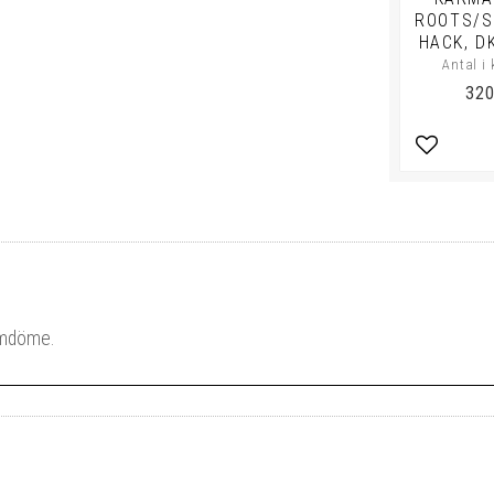
ROOTS/
HACK, D
Antal i 
320
Lägg till 