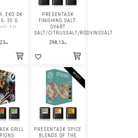
, EKO DK-
PRESENTASK
0, 35 G
FINISHING SALT:
SVART
kolli: 9 st
SALT/CITRUSSALT/RÖDVINSSALT
,23
298,13
KR
KR
i favoriter
Lägg till i favoriter
NYHET
ASK GRILL
PRESENTASK SPICE
PIONS:
BLENDS OF THE