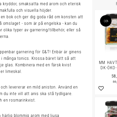
ra kryddor, smaksatta med arom och eterisk
smakfulla och visuella höjder.
en bok och ger dig goda råd om konsten att
30
%
På omslaget - som är på engelska - kan du
olika typer av garnering/tillbehör, eller så
derna.
uppenbar garnering för G&T! Enbär är ginens
 i många tonics. Krossa bäret lätt så att
MM HAVT
arje glas. Kombinera med en färsk kvist
DK-ÖKO-
ler limeskal.
58
84
t och levererar en mild aniston. Använd en
Lägg till 
m du inte vill att anis ska stå tydligare.
h en rosmarinkvist.
n härlig blommig arom med ljusa