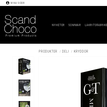
account_circle
MINA SIDOR
NYHETER
SOMMAR
LAKRITSFABRIK
PRODUKTER
DELI
KRYDDOR