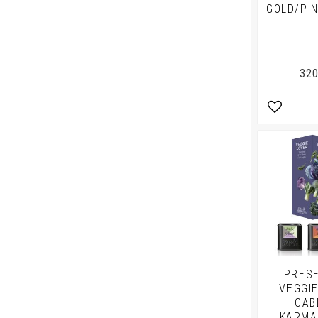
GOLD/PI
320
Lägg till 
PRES
VEGGIE
CAB
KARMA