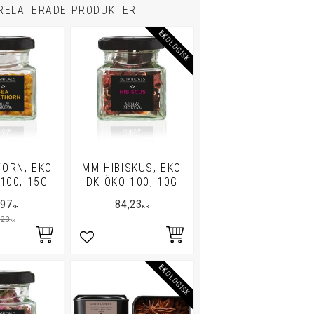
RELATERADE PRODUKTER
EKOLOGISK
ORN, EKO
MM HIBISKUS, EKO
100, 15G
DK-ÖKO-100, 10G
,97
84,23
KR
KR
,23
KR
i favoriter
Lägg till i favoriter
EKOLOGISK