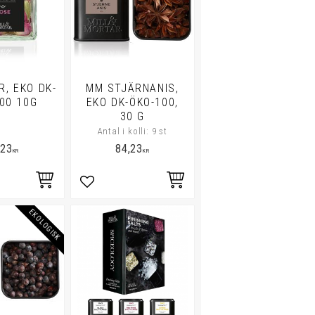
, EKO DK-
MM STJÄRNANIS,
00 10G
EKO DK-ÖKO-100,
30 G
Antal i kolli: 9 st
,23
84,23
KR
KR
i favoriter
Lägg till i favoriter
EKOLOGISK