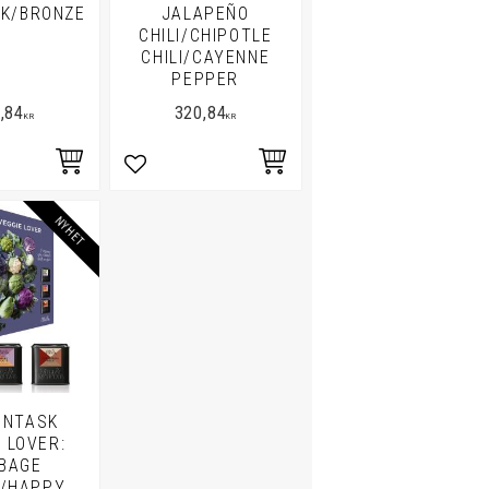
NK/BRONZE
JALAPEÑO
CHILI/CHIPOTLE
CHILI/CAYENNE
PEPPER
,84
320,84
KR
KR
i favoriter
Lägg till i favoriter
NYHET
ENTASK
 LOVER:
BAGE
/HAPPY