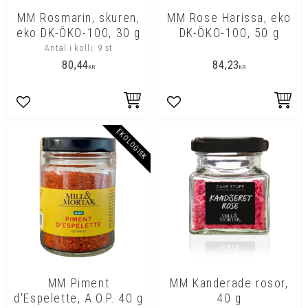
MM Rosmarin, skuren,
MM Rose Harissa, eko
eko DK-ÖKO-100, 30 g
DK-ÖKO-100, 50 g
Antal i kolli: 9 st
80,44
84,23
KR
KR
Lägg till i favoriter
Lägg till i favoriter
EKOLOGISK
MM Piment
MM Kanderade rosor,
d'Espelette, A.O.P. 40 g
40 g