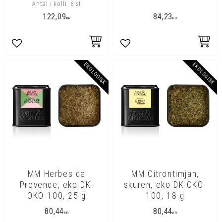
Antal i kolli: 6 st
122,09
84,23
KR
KR
Lägg till i favoriter
Lägg till i favoriter
EKOLOGISK
EKOLOGISK
MM Herbes de
MM Citrontimjan,
Provence, eko DK-
skuren, eko DK-ÖKO-
ÖKO-100, 25 g
100, 18 g
80,44
80,44
KR
KR