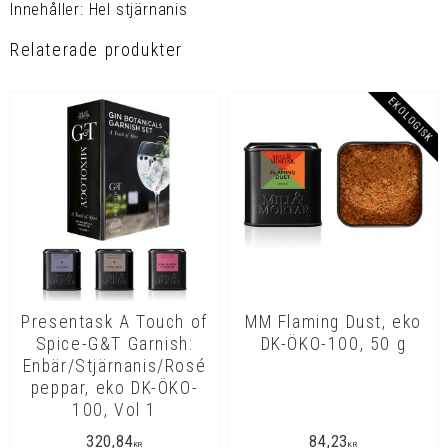
Innehåller: Hel stjärnanis
Relaterade produkter
EKOLOGISK
Presentask A Touch of
MM Flaming Dust, eko
Spice-G&T Garnish:
DK-ÖKO-100, 50 g
Enbär/Stjärnanis/Rosé
peppar, eko DK-ÖKO-
100, Vol 1
320,84
84,23
KR
KR