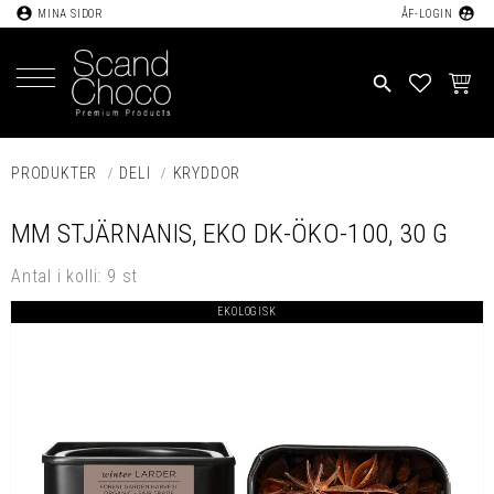
account_circle
supervised_user_circle
MINA SIDOR
ÅF-LOGIN
Meny
search
FAVORIT
KUND
PRODUKTER
DELI
KRYDDOR
MM STJÄRNANIS, EKO DK-ÖKO-100, 30 G
Antal i kolli: 9 st
EKOLOGISK