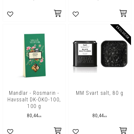
Lägg till i favoriter
Lägg till i favoriter
EKOLOGISK
Mandlar - Rosmarin -
MM Svart salt, 80 g
Havssalt DK-ÖKO-100,
100 g
80,44
80,44
KR
KR