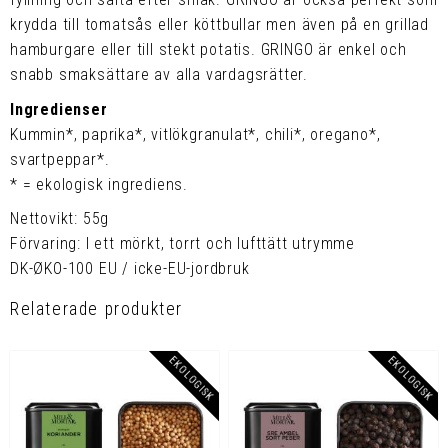
krydda till tomatsås eller köttbullar men även på en grillad
hamburgare eller till stekt potatis. GRINGO är enkel och
snabb smaksättare av alla vardagsrätter.
Ingredienser
Kummin*, paprika*, vitlökgranulat*, chili*, oregano*,
svartpeppar*.
* = ekologisk ingrediens.
Nettovikt: 55g
Förvaring: I ett mörkt, torrt och lufttätt utrymme
DK-ØKO-100 EU / icke-EU-jordbruk
Relaterade produkter
EKOLOGISK
EKOLOGISK