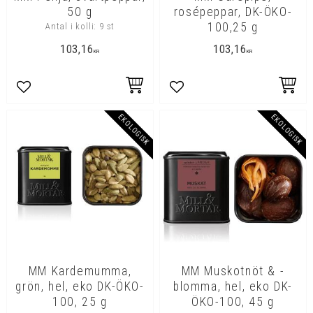
50 g
rosépeppar, DK-ÖKO-
100,25 g
Antal i kolli: 9 st
103,16
103,16
KR
KR
Lägg till i favoriter
Lägg till i favoriter
EKOLOGISK
EKOLOGISK
MM Kardemumma,
MM Muskotnöt & -
grön, hel, eko DK-ÖKO-
blomma, hel, eko DK-
100, 25 g
ÖKO-100, 45 g