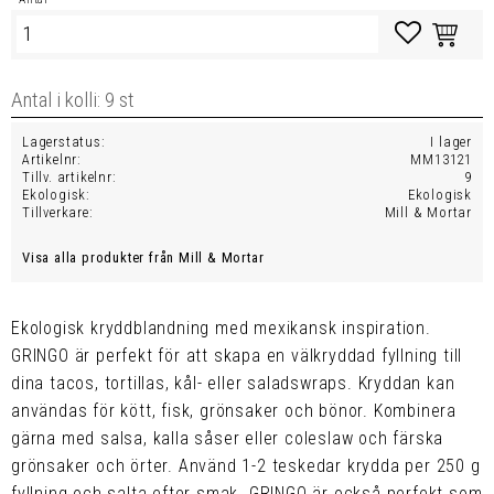
Lägg till i favo
Lagerstatus
I lager
Artikelnr
MM13121
Tillv. artikelnr
9
Ekologisk
Ekologisk
Tillverkare
Mill & Mortar
Visa alla produkter från Mill & Mortar
Ekologisk kryddblandning med mexikansk inspiration.
GRINGO är perfekt för att skapa en välkryddad fyllning till
dina tacos, tortillas, kål- eller saladswraps. Kryddan kan
användas för kött, fisk, grönsaker och bönor. Kombinera
gärna med salsa, kalla såser eller coleslaw och färska
grönsaker och örter. Använd 1-2 teskedar krydda per 250 g
fyllning och salta efter smak. GRINGO är också perfekt som