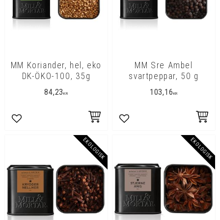
MM Koriander, hel, eko
MM Sre Ambel
DK-ÖKO-100, 35g
svartpeppar, 50 g
84,23
103,16
KR
KR
Lägg till i favoriter
Lägg till i favoriter
EKOLOGISK
EKOLOGISK