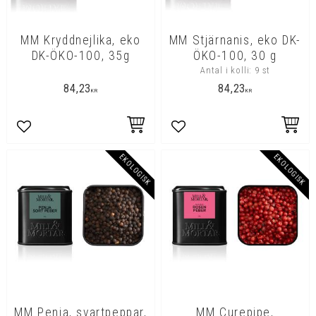
MM Kryddnejlika, eko
MM Stjärnanis, eko DK-
DK-ÖKO-100, 35g
ÖKO-100, 30 g
Antal i kolli: 9 st
84,23
84,23
KR
KR
Lägg till i favoriter
Lägg till i favoriter
EKOLOGISK
EKOLOGISK
MM Penja, svartpeppar,
MM Curepipe,