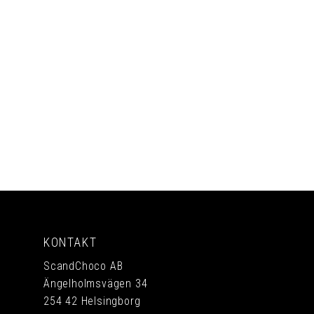
PRENUMERERA
KONTAKT
ScandChoco AB
Ängelholmsvägen 34
254 42 Helsingborg