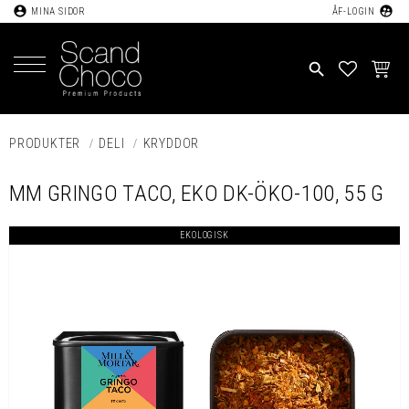
account_circle
supervised_user_circle
MINA SIDOR
ÅF-LOGIN
Meny
search
FAVORIT
KUND
PRODUKTER
DELI
KRYDDOR
MM GRINGO TACO, EKO DK-ÖKO-100, 55 G
EKOLOGISK