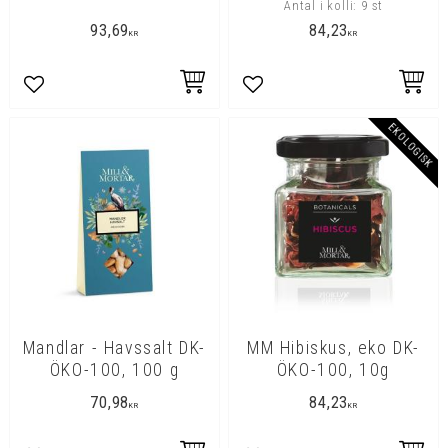
Antal i kolli: 9 st
93,69
84,23
KR
KR
Lägg till i favoriter
Lägg till i favoriter
EKOLOGISK
Mandlar - Havssalt DK-
MM Hibiskus, eko DK-
ÖKO-100, 100 g
ÖKO-100, 10g
70,98
84,23
KR
KR