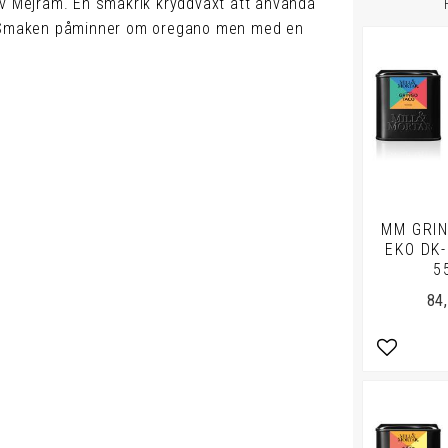
av Mejram. En smakrik kryddväxt att använda
r. Smaken påminner om oregano men med en
MM GRIN
EKO DK-
5
84
Lägg till 