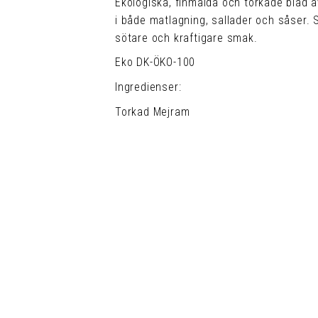
Ekologiska, finmalda och torkade blad 
i både matlagning, sallader och såse
sötare och kraftigare smak.
Eko DK-ÖKO-100
Ingredienser:
Torkad Mejram