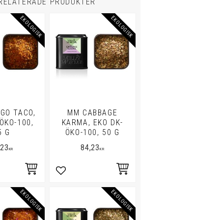
RELATERADE PRODUKTER
EKOLOGISK
EKOLOGISK
GO TACO,
MM CABBAGE
ÖKO-100,
KARMA, EKO DK-
5 G
ÖKO-100, 50 G
,23
84,23
KR
KR
i favoriter
Lägg till i favoriter
EKOLOGISK
EKOLOGISK