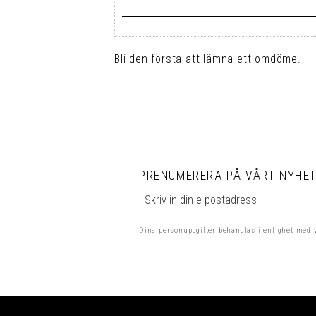
Bli den första att lämna ett omdöme.
PRENUMERERA PÅ VÅRT NYHET
Dina personuppgifter behandlas i enlighet med