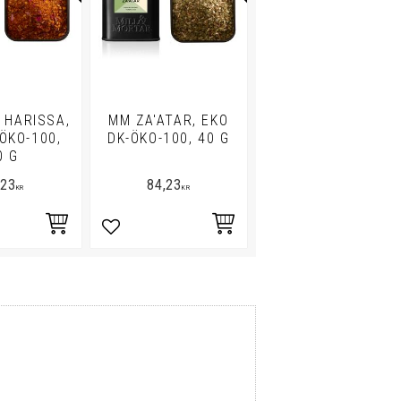
 HARISSA,
MM ZA'ATAR, EKO
ÖKO-100,
DK-ÖKO-100, 40 G
0 G
,23
84,23
KR
KR
i favoriter
Lägg till i favoriter