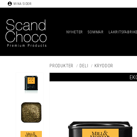
account_circle
MINA SIDOR
NYHETER
SOMMAR
LAKRITSFABRIK
PRODUKTER
DELI
KRYDDOR
EK