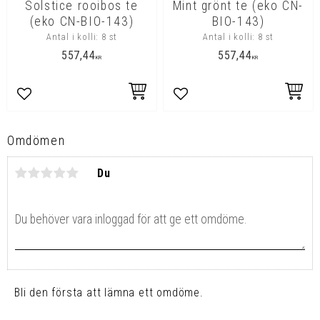
Solstice rooibos te
Mint grönt te (eko CN-
(eko CN-BIO-143)
BIO-143)
Antal i kolli: 8 st
Antal i kolli: 8 st
557,44
557,44
KR
KR
Lägg till i favoriter
Lägg till i favoriter
Omdömen
Du
Bli den första att lämna ett omdöme.