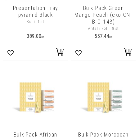
Presentation Tray
Bulk Pack Green
pyramid Black
Mango Peach (eko CN-
BIO-143)
Kolli: 1 st
Antal i kolli: 8 st
389,00
557,44
KR
KR
Lägg till i favoriter
Lägg till i favoriter
Bulk Pack African
Bulk Pack Moroccan