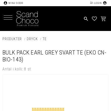
account_circle
supervised_user_circle
MINA SIDOR
ÅF-LOGIN
Meny
search
FAVORIT
KUND
PRODUKTER
DRYCK
TE
BULK PACK EARL GREY SVART TE (EKO CN-
BIO-143)
Antal i kolli: 8 st