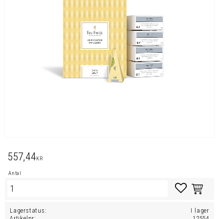
557,44
KR
Antal
Lägg till i favo
Lagerstatus
I lager
Artikelnr
12554