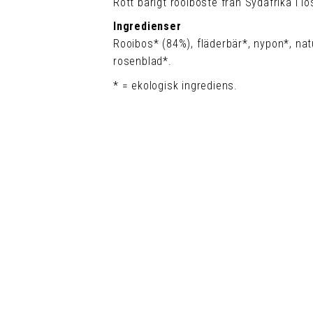
Rött bärigt rooiboste från Sydafrika i lö
Ingredienser
Rooibos* (84%), fläderbär*, nypon*, natu
rosenblad*.
* = ekologisk ingrediens.