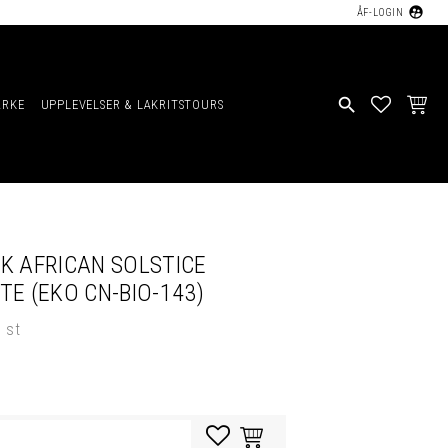
supervised_user_circle
ÅF-LOGIN
search
ÄRKE
UPPLEVELSER & LAKRITSTOURS
FAVORIT
KUND
K AFRICAN SOLSTICE
TE (EKO CN-BIO-143)
8 st
Lägg till i favoriter