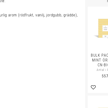
ste.
rlig arom (rödfrukt, vanilj, jordgubb, grädde),
BULK PA
MINT ÖR
CN-BI
Antal i 
557
Lägg till 