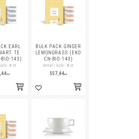
ACK EARL
BULK PACK GINGER
VART TE
LEMONGRASS (EKO
-BIO-143)
CN-BIO-143)
kolli: 8 st
Antal i kolli: 8 st
,44
557,44
KR
KR
i favoriter
Lägg till i favoriter