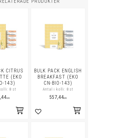
RELATERADE PRODUKTER
CK CITRUS
BULK PACK ENGLISH
TTE (EKO
BREAKFAST (EKO
O-143)
CN-BIO-143)
kolli: 8 st
Antal i kolli: 8 st
,44
557,44
KR
KR
i favoriter
Lägg till i favoriter