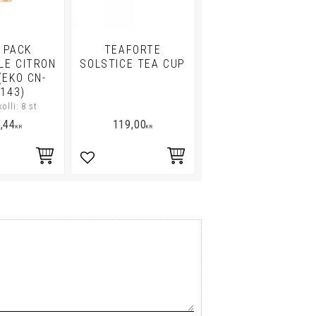
 PACK
TEAFORTE
LE CITRON
SOLSTICE TEA CUP
(EKO CN-
-143)
kolli: 8 st
,44
119,00
KR
KR
i favoriter
Lägg till i favoriter