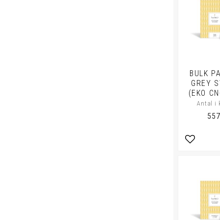
BULK P
GREY S
(EKO CN
Antal i 
557
Lägg till 