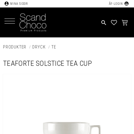
account_circle
supervised_user_circle
MINA SIDOR
ÅF-LOGIN
Meny
search
FAVORIT
KUND
PRODUKTER
DRYCK
TE
TEAFORTE SOLSTICE TEA CUP