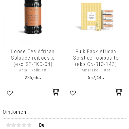
Loose Tea African
Bulk Pack African
Solstice roibooste
Solstice rooibos te
(eko SE-EKO-04)
(eko CN-BIO-143)
Antal i kolli: 4st
Antal i kolli: 8 st
235,66
557,44
KR
KR
Lägg till i favoriter
Lägg till i favoriter
Omdömen
Du