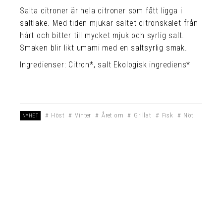
Salta citroner är hela citroner som fått ligga i
saltlake. Med tiden mjukar saltet citronskalet från
hårt och bitter till mycket mjuk och syrlig salt.
Smaken blir likt umami med en saltsyrlig smak.
Ingredienser: Citron*, salt Ekologisk ingrediens*
Höst
Vinter
Året om
Grillat
Fisk
Nöt
NYHET