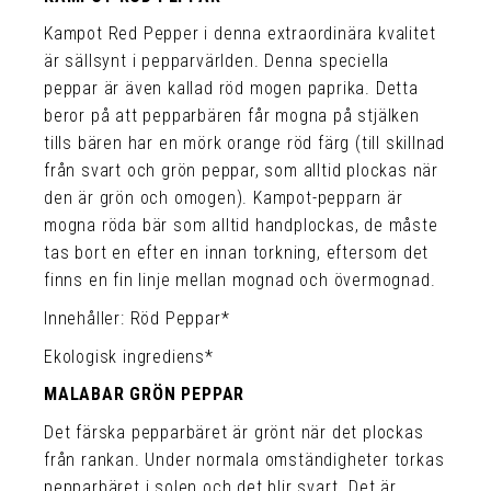
Kampot Red Pepper i denna extraordinära kvalitet
är sällsynt i pepparvärlden. Denna speciella
peppar är även kallad röd mogen paprika. Detta
beror på att pepparbären får mogna på stjälken
tills bären har en mörk orange röd färg (till skillnad
från svart och grön peppar, som alltid plockas när
den är grön och omogen). Kampot-pepparn är
mogna röda bär som alltid handplockas, de måste
tas bort en efter en innan torkning, eftersom det
finns en fin linje mellan mognad och övermognad.
Innehåller: Röd Peppar*
Ekologisk ingrediens*
MALABAR GRÖN PEPPAR
Det färska pepparbäret är grönt när det plockas
från rankan. Under normala omständigheter torkas
pepparbäret i solen och det blir svart. Det är