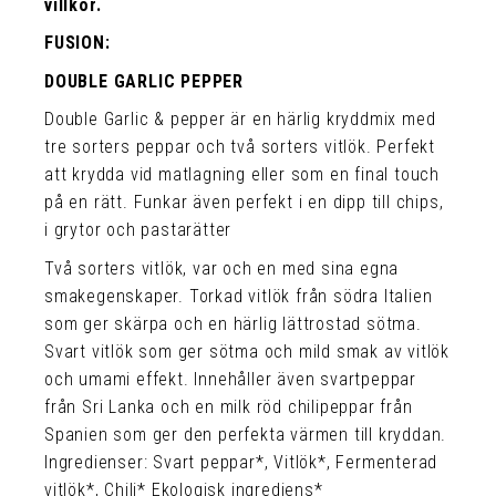
villkor.
FUSION:
DOUBLE GARLIC PEPPER
Double Garlic & pepper är en härlig kryddmix med
tre sorters peppar och två sorters vitlök. Perfekt
att krydda vid matlagning eller som en final touch
på en rätt. Funkar även perfekt i en dipp till chips,
i grytor och pastarätter
Två sorters vitlök, var och en med sina egna
smakegenskaper. Torkad vitlök från södra Italien
som ger skärpa och en härlig lättrostad sötma.
Svart vitlök som ger sötma och mild smak av vitlök
och umami effekt. Innehåller även svartpeppar
från Sri Lanka och en milk röd chilipeppar från
Spanien som ger den perfekta värmen till kryddan.
Ingredienser: Svart peppar*, Vitlök*, Fermenterad
vitlök*, Chili* Ekologisk ingrediens*