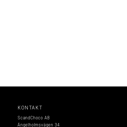
PRENUMERERA
KONTAKT
ScandChoco AB
Ängelholmsvägen 34