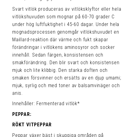
Svart vitlök produceras av vitlöksklyftor eller hela
vitlökshuvuden som mognar på 60-70 grader C
under hög luftfuktighet i 45-60 dagar. Under hela
mognadsprocessen genomgår vitlökshuvudet en
Maillard-reaktion där värme och fukt skapar
förändringar i vitlökens aminosyror och socker
innehåll. Sedan färgen, konsistensen och
smakförändring. Den blir svart och konsistensen
mjuk och lite klibbig. Den starka doften och
smaken försvinner och ersätts av en djup umami;
mjuk, syrlig och med toner av balsamvinäger och
anis.
Innehåller: Fermenterad vitlök*
PEPPAR:
RÖKT VITPEPPAR
Peppar växer bäst i skuggiga områden på