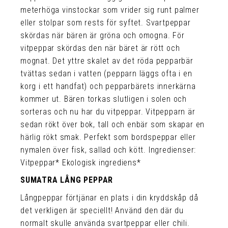
meterhöga vinstockar som vrider sig runt palmer
eller stolpar som rests för syftet. Svartpeppar
skördas när bären är gröna och omogna. För
vitpeppar skördas den när bäret är rött och
mognat. Det yttre skalet av det röda pepparbär
tvättas sedan i vatten (pepparn läggs ofta i en
korg i ett handfat) och pepparbärets innerkärna
kommer ut. Bären torkas slutligen i solen och
sorteras och nu har du vitpeppar. Vitpepparn är
sedan rökt över bok, tall och enbär som skapar en
härlig rökt smak. Perfekt som bordspeppar eller
nymalen över fisk, sallad och kött. Ingredienser:
Vitpeppar* Ekologisk ingrediens*
SUMATRA LÅNG PEPPAR
Långpeppar förtjänar en plats i din kryddskåp då
det verkligen är speciellt! Använd den där du
normalt skulle använda svartpeppar eller chili.