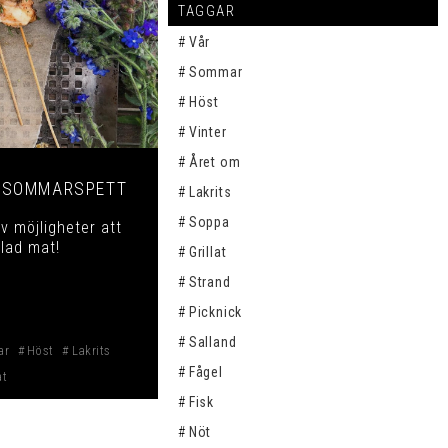
TAGGAR
Vår
Sommar
Höst
Vinter
Året om
 SOMMARSPETT
Lakrits
Soppa
v möjligheter att
llad mat!
Grillat
Strand
Picknick
Salland
ar
Höst
Lakrits
Fågel
at
Fisk
Nöt