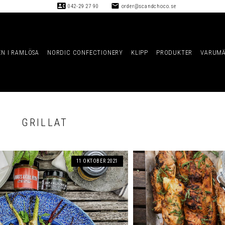
contact_phone
mail
042-29 27 90
order@scandchoco.se
EN I RAMLÖSA
NORDIC CONFECTIONERY
KLIPP
PRODUKTER
VARUM
GRILLAT
11 OKTOBER 2021