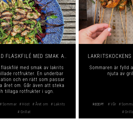
GRILLAD FLÄSKFILÉ MED SMAK AV LAKRITS
LAKRITSKOCKENS
d fläskfilé med smak av lakrits
Sommaren är fylld a
illade rotfrukter. En underbar
njuta av gri
ation och en rätt som passar
ga året om. Går även att steka
h tillaga rotfrukter i ugn.
Sommar
Höst
Året om
Lakrits
Vår
Somm
RECEPT
Grillat
Grill