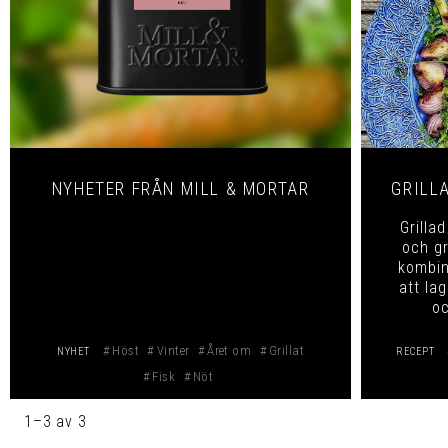
NYHETER FRÅN MILL & MORTAR
Grilla
och gr
kombin
att la
oc
Höst
Vinter
Året om
Grillat
NYHET
RECEPT
Fisk
Nöt
1–
3
av
3