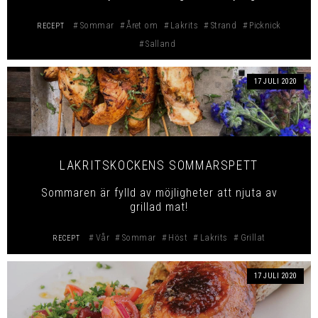
Sommar
Året om
Lakrits
Strand
Picknick
RECEPT
Salland
17 JULI 2020
LAKRITSKOCKENS SOMMARSPETT
Sommaren är fylld av möjligheter att njuta av
grillad mat!
Vår
Sommar
Höst
Lakrits
Grillat
RECEPT
17 JULI 2020