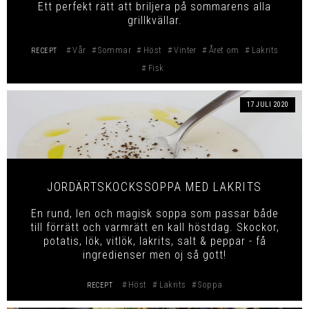
Ett perfekt rätt att briljera på sommarens alla
grillkvällar.
Vår
Sommar
Höst
Vinter
Året om
Lakrits
RECEPT
Fisk
17 JULI 2020
JORDÄRTSKOCKSSOPPA MED LAKRITS
En rund, len och magisk soppa som passar både
till förrätt och varmrätt en kall höstdag. Skockor,
potatis, lök, vitlök, lakrits, salt & peppar - få
ingredienser men oj så gott!
Höst
Lakrits
Soppa
RECEPT