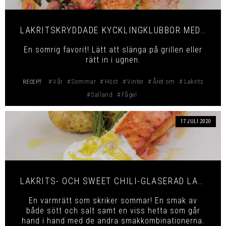
LAKRITSKRYDDADE KYCKLINGKLUBBOR MED BÖNSALSA
En somrig favorit! Lätt att slänga på grillen eller
rätt in i ugnen.
Vår
Sommar
Höst
Vinter
Året om
Lakrits
RECEPT
Salland
Fågel
17 JULI 2020
LAKRITS- OCH SWEET CHILI-GLASERAD LAX MED CITRONPEPPARSÅS
En varmrätt som skriker sommar! En smak av
både sött och salt samt en viss hetta som går
hand i hand med de andra smakkombinationerna.