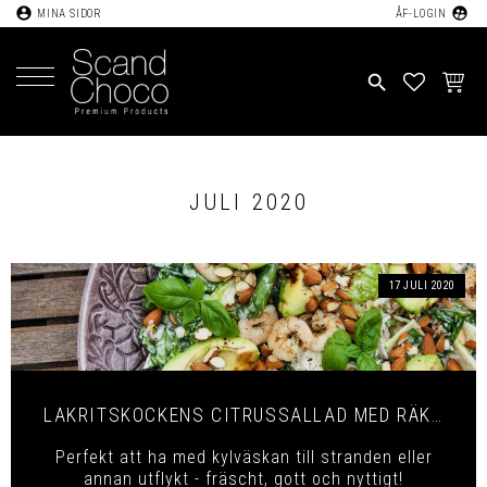
account_circle
supervised_user_circle
MINA SIDOR
ÅF-LOGIN
Meny
search
FAVORIT
KUND
JULI 2020
17 JULI 2020
LAKRITSKOCKENS CITRUSSALLAD MED RÄKOR
Perfekt att ha med kylväskan till stranden eller
annan utflykt - fräscht, gott och nyttigt!