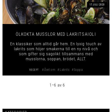
17 JULI 2020
ÖLKOKTA MUSSLOR MED LAKRITSAIOLI
En klassiker som alltid går hem. En lyxig touch av
lakrits som höjer smakerna till en ny nivå och
som gifter sig sagolikt tillsammans med
musslorna, soppan, brödet, ALLT.
Året om
Lakrits
Soppa
RECEPT
1–
6
av
6